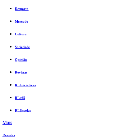
Desporto
Mercado
Cultura
Sociedade
Opinião
Revistas
RL Iniciativas
RL+65
RL Escolas
Mais
Revistas