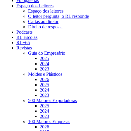
Fotogalerias
Espaço dos Leitores
Espaço dos leitores
O leitor pergunta, o RL responde
Cartas ao diretor
Direito de resposta
Podcasts
RL Escolas
RL+65
Revistas
Guia do Empresário
2025
2024
2023
Moldes e Plásticos
2026
2025
2024
2023
500 Maiores Exportadoras
2025
2024
2023
100 Maiores Empresas
2026