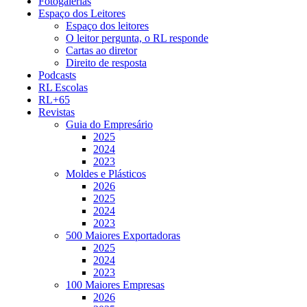
Fotogalerias
Espaço dos Leitores
Espaço dos leitores
O leitor pergunta, o RL responde
Cartas ao diretor
Direito de resposta
Podcasts
RL Escolas
RL+65
Revistas
Guia do Empresário
2025
2024
2023
Moldes e Plásticos
2026
2025
2024
2023
500 Maiores Exportadoras
2025
2024
2023
100 Maiores Empresas
2026