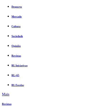
Desporto
Mercado
Cultura
Sociedade
Opinião
Revistas
RL Iniciativas
RL+65
RL Escolas
Mais
Revistas