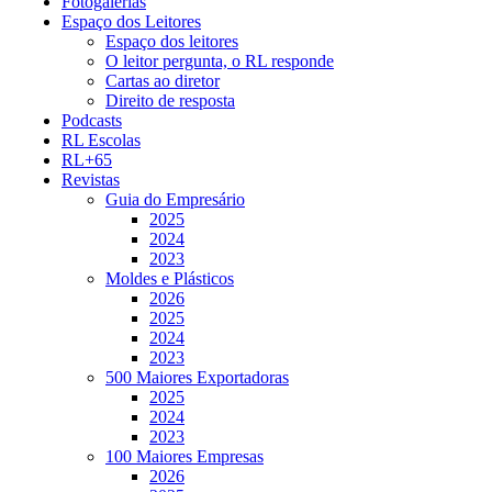
Fotogalerias
Espaço dos Leitores
Espaço dos leitores
O leitor pergunta, o RL responde
Cartas ao diretor
Direito de resposta
Podcasts
RL Escolas
RL+65
Revistas
Guia do Empresário
2025
2024
2023
Moldes e Plásticos
2026
2025
2024
2023
500 Maiores Exportadoras
2025
2024
2023
100 Maiores Empresas
2026