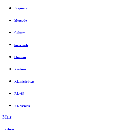
Desporto
Mercado
Cultura
Sociedade
Opinião
Revistas
RL Iniciativas
RL+65
RL Escolas
Mais
Revistas