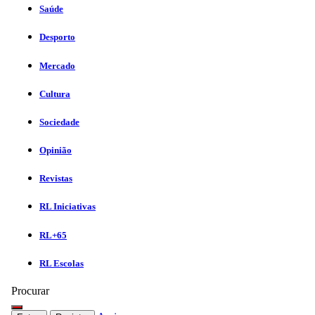
Saúde
Desporto
Mercado
Cultura
Sociedade
Opinião
Revistas
RL Iniciativas
RL+65
RL Escolas
Procurar