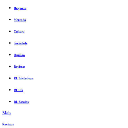
Desporto
Mercado
Cultura
Sociedade
Opinião
Revistas
RL Iniciativas
RL+65
RL Escolas
Mais
Revistas