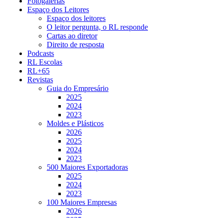
Fotogalerias
Espaço dos Leitores
Espaço dos leitores
O leitor pergunta, o RL responde
Cartas ao diretor
Direito de resposta
Podcasts
RL Escolas
RL+65
Revistas
Guia do Empresário
2025
2024
2023
Moldes e Plásticos
2026
2025
2024
2023
500 Maiores Exportadoras
2025
2024
2023
100 Maiores Empresas
2026