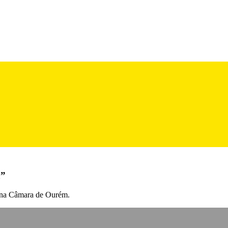
a”
r na Câmara de Ourém.