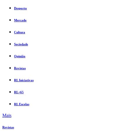
Desporto
Mercado
Cultura
Sociedade
Opinião
Revistas
RL Iniciativas
RL+65
RL Escolas
Mais
Revistas