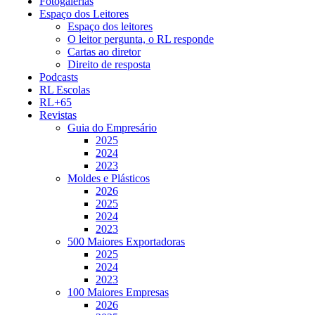
Fotogalerias
Espaço dos Leitores
Espaço dos leitores
O leitor pergunta, o RL responde
Cartas ao diretor
Direito de resposta
Podcasts
RL Escolas
RL+65
Revistas
Guia do Empresário
2025
2024
2023
Moldes e Plásticos
2026
2025
2024
2023
500 Maiores Exportadoras
2025
2024
2023
100 Maiores Empresas
2026