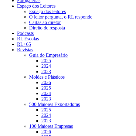
Fotogalerias
Espaço dos Leitores
Espaço dos leitores
O leitor pergunta, o RL responde
Cartas ao diretor
Direito de resposta
Podcasts
RL Escolas
RL+65
Revistas
Guia do Empresário
2025
2024
2023
Moldes e Plásticos
2026
2025
2024
2023
500 Maiores Exportadoras
2025
2024
2023
100 Maiores Empresas
2026