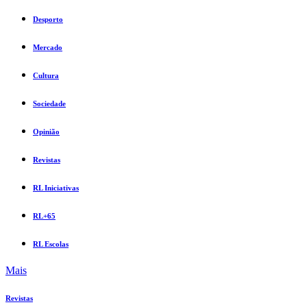
Desporto
Mercado
Cultura
Sociedade
Opinião
Revistas
RL Iniciativas
RL+65
RL Escolas
Mais
Revistas