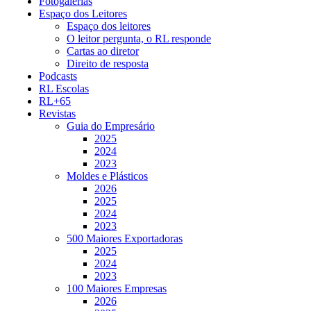
Fotogalerias
Espaço dos Leitores
Espaço dos leitores
O leitor pergunta, o RL responde
Cartas ao diretor
Direito de resposta
Podcasts
RL Escolas
RL+65
Revistas
Guia do Empresário
2025
2024
2023
Moldes e Plásticos
2026
2025
2024
2023
500 Maiores Exportadoras
2025
2024
2023
100 Maiores Empresas
2026