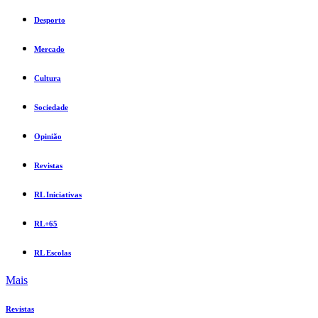
Desporto
Mercado
Cultura
Sociedade
Opinião
Revistas
RL Iniciativas
RL+65
RL Escolas
Mais
Revistas