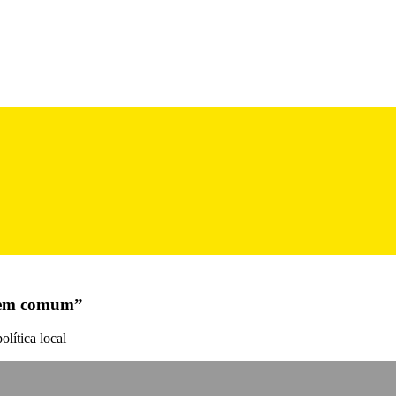
 bem comum”
lítica local