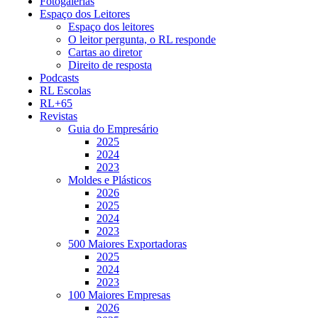
Fotogalerias
Espaço dos Leitores
Espaço dos leitores
O leitor pergunta, o RL responde
Cartas ao diretor
Direito de resposta
Podcasts
RL Escolas
RL+65
Revistas
Guia do Empresário
2025
2024
2023
Moldes e Plásticos
2026
2025
2024
2023
500 Maiores Exportadoras
2025
2024
2023
100 Maiores Empresas
2026