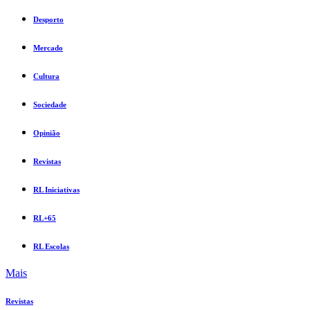
Desporto
Mercado
Cultura
Sociedade
Opinião
Revistas
RL Iniciativas
RL+65
RL Escolas
Mais
Revistas