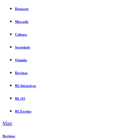
Desporto
Mercado
Cultura
Sociedade
Opinião
Revistas
RL Iniciativas
RL+65
RL Escolas
Mais
Revistas