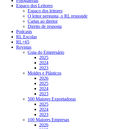
Fotogalerias
Espaço dos Leitores
Espaço dos leitores
O leitor pergunta, o RL responde
Cartas ao diretor
Direito de resposta
Podcasts
RL Escolas
RL+65
Revistas
Guia do Empresário
2025
2024
2023
Moldes e Plásticos
2026
2025
2024
2023
500 Maiores Exportadoras
2025
2024
2023
100 Maiores Empresas
2026