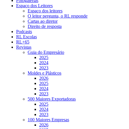
Fotogalerias
Espaço dos Leitores
Espaço dos leitores
O leitor pergunta, o RL responde
Cartas ao diretor
Direito de resposta
Podcasts
RL Escolas
RL+65
Revistas
Guia do Empresário
2025
2024
2023
Moldes e Plásticos
2026
2025
2024
2023
500 Maiores Exportadoras
2025
2024
2023
100 Maiores Empresas
2026