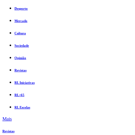
Desporto
Mercado
Cultura
Sociedade
Opinião
Revistas
RL Iniciativas
RL+65
RL Escolas
Mais
Revistas