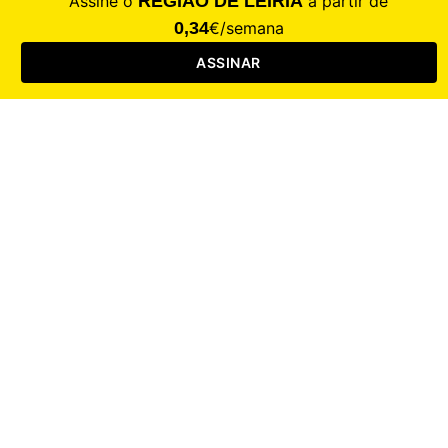
Saúde
Desporto
Mercado
Cultura
Sociedade
Opinião
Revistas
RL Iniciativas
RL+65
RL Escolas
Mais