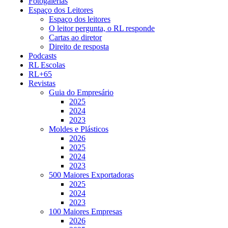
Fotogalerias
Espaço dos Leitores
Espaço dos leitores
O leitor pergunta, o RL responde
Cartas ao diretor
Direito de resposta
Podcasts
RL Escolas
RL+65
Revistas
Guia do Empresário
2025
2024
2023
Moldes e Plásticos
2026
2025
2024
2023
500 Maiores Exportadoras
2025
2024
2023
100 Maiores Empresas
2026