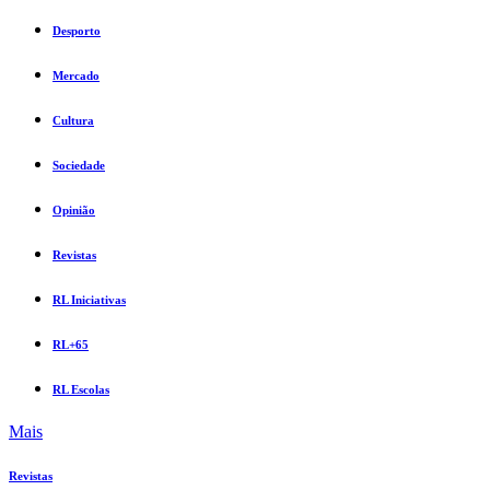
Desporto
Mercado
Cultura
Sociedade
Opinião
Revistas
RL Iniciativas
RL+65
RL Escolas
Mais
Revistas