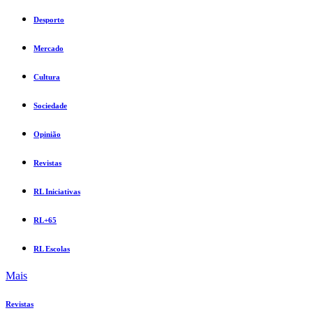
Desporto
Mercado
Cultura
Sociedade
Opinião
Revistas
RL Iniciativas
RL+65
RL Escolas
Mais
Revistas