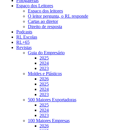
Fotogalerias
Espaço dos Leitores
Espaço dos leitores
O leitor pergunta, o RL responde
Cartas ao diretor
Direito de resposta
Podcasts
RL Escolas
RL+65
Revistas
Guia do Empresário
2025
2024
2023
Moldes e Plásticos
2026
2025
2024
2023
500 Maiores Exportadoras
2025
2024
2023
100 Maiores Empresas
2026