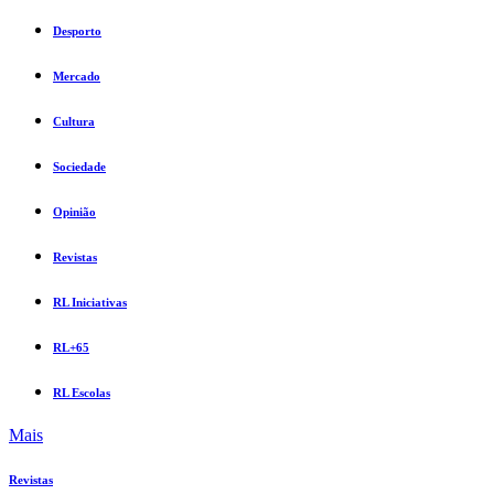
Desporto
Mercado
Cultura
Sociedade
Opinião
Revistas
RL Iniciativas
RL+65
RL Escolas
Mais
Revistas