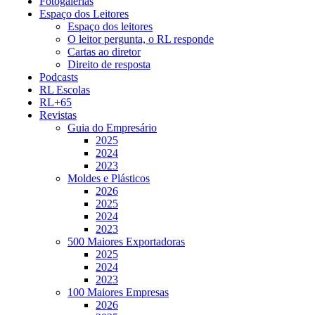
Fotogalerias
Espaço dos Leitores
Espaço dos leitores
O leitor pergunta, o RL responde
Cartas ao diretor
Direito de resposta
Podcasts
RL Escolas
RL+65
Revistas
Guia do Empresário
2025
2024
2023
Moldes e Plásticos
2026
2025
2024
2023
500 Maiores Exportadoras
2025
2024
2023
100 Maiores Empresas
2026