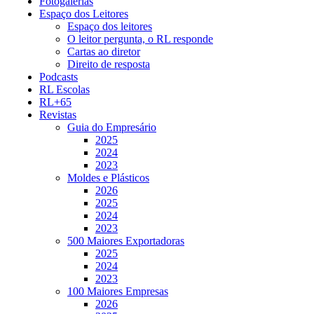
Fotogalerias
Espaço dos Leitores
Espaço dos leitores
O leitor pergunta, o RL responde
Cartas ao diretor
Direito de resposta
Podcasts
RL Escolas
RL+65
Revistas
Guia do Empresário
2025
2024
2023
Moldes e Plásticos
2026
2025
2024
2023
500 Maiores Exportadoras
2025
2024
2023
100 Maiores Empresas
2026