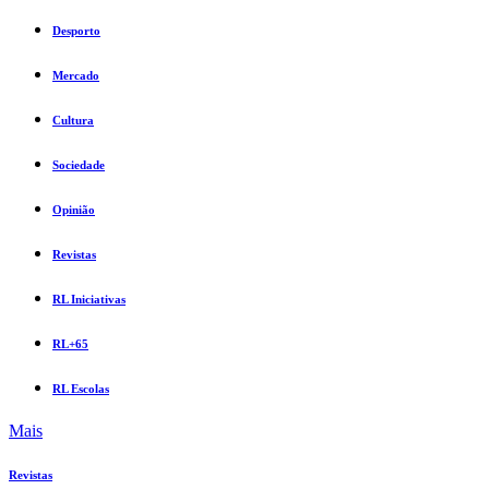
Desporto
Mercado
Cultura
Sociedade
Opinião
Revistas
RL Iniciativas
RL+65
RL Escolas
Mais
Revistas