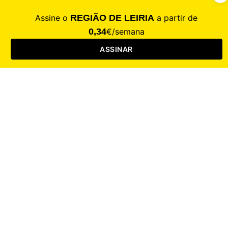
CALAMIDADE
Saúde
Desporto
Mercado
Cultura
Sociedade
Opinião
Revistas
RL Iniciativas
RL+65
RL Escolas