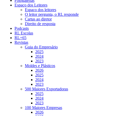
Fotogalerias
Espaço dos Leitores
Espaço dos leitores
O leitor pergunta, o RL responde
Cartas ao diretor
Direito de resposta
Podcasts
RL Escolas
RL+65
Revistas
Guia do Empresário
2025
2024
2023
Moldes e Plásticos
2026
2025
2024
2023
500 Maiores Exportadoras
2025
2024
2023
100 Maiores Empresas
2026