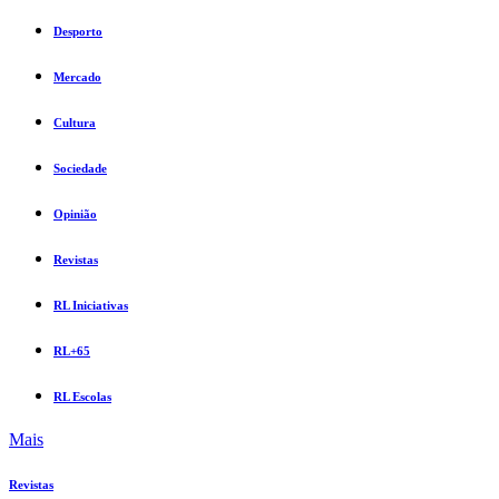
Desporto
Mercado
Cultura
Sociedade
Opinião
Revistas
RL Iniciativas
RL+65
RL Escolas
Mais
Revistas