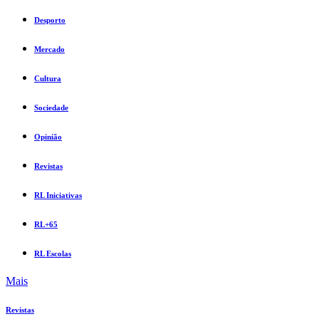
Desporto
Mercado
Cultura
Sociedade
Opinião
Revistas
RL Iniciativas
RL+65
RL Escolas
Mais
Revistas