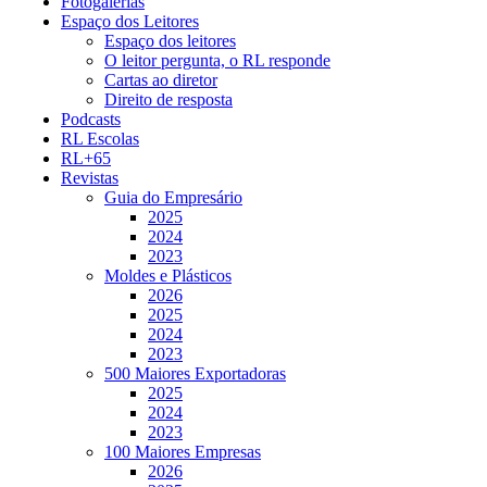
Fotogalerias
Espaço dos Leitores
Espaço dos leitores
O leitor pergunta, o RL responde
Cartas ao diretor
Direito de resposta
Podcasts
RL Escolas
RL+65
Revistas
Guia do Empresário
2025
2024
2023
Moldes e Plásticos
2026
2025
2024
2023
500 Maiores Exportadoras
2025
2024
2023
100 Maiores Empresas
2026