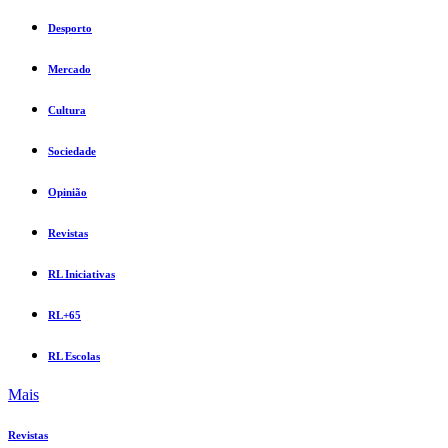
Desporto
Mercado
Cultura
Sociedade
Opinião
Revistas
RL Iniciativas
RL+65
RL Escolas
Mais
Revistas