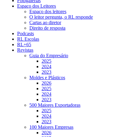
Fotogalerias
Espaço dos Leitores
Espaço dos leitores
O leitor pergunta, o RL responde
Cartas ao diretor
Direito de resposta
Podcasts
RL Escolas
RL+65
Revistas
Guia do Empresário
2025
2024
2023
Moldes e Plásticos
2026
2025
2024
2023
500 Maiores Exportadoras
2025
2024
2023
100 Maiores Empresas
2026