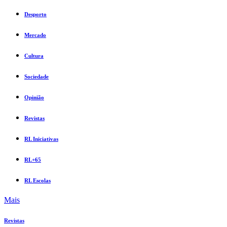
Desporto
Mercado
Cultura
Sociedade
Opinião
Revistas
RL Iniciativas
RL+65
RL Escolas
Mais
Revistas