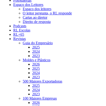
Fotogalerias
Espaço dos Leitores
Espaço dos leitores
O leitor pergunta, o RL responde
Cartas ao diretor
Direito de resposta
Podcasts
RL Escolas
RL+65
Revistas
Guia do Empresário
2025
2024
2023
Moldes e Plásticos
2026
2025
2024
2023
500 Maiores Exportadoras
2025
2024
2023
100 Maiores Empresas
2026