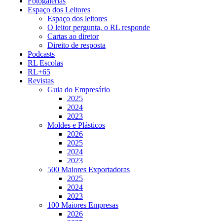
Fotogalerias
Espaço dos Leitores
Espaço dos leitores
O leitor pergunta, o RL responde
Cartas ao diretor
Direito de resposta
Podcasts
RL Escolas
RL+65
Revistas
Guia do Empresário
2025
2024
2023
Moldes e Plásticos
2026
2025
2024
2023
500 Maiores Exportadoras
2025
2024
2023
100 Maiores Empresas
2026