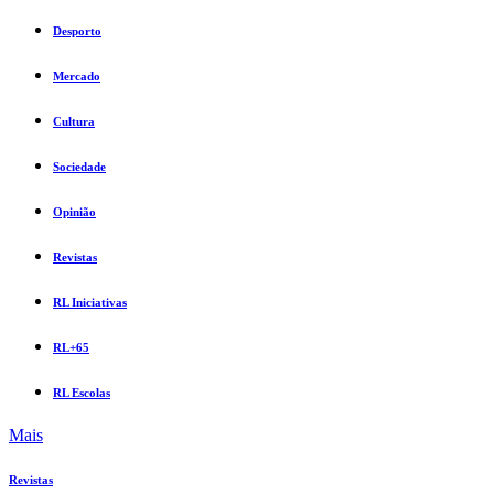
Desporto
Mercado
Cultura
Sociedade
Opinião
Revistas
RL Iniciativas
RL+65
RL Escolas
Mais
Revistas