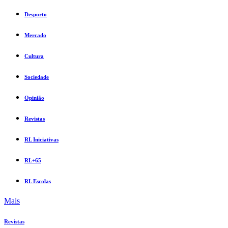
Desporto
Mercado
Cultura
Sociedade
Opinião
Revistas
RL Iniciativas
RL+65
RL Escolas
Mais
Revistas