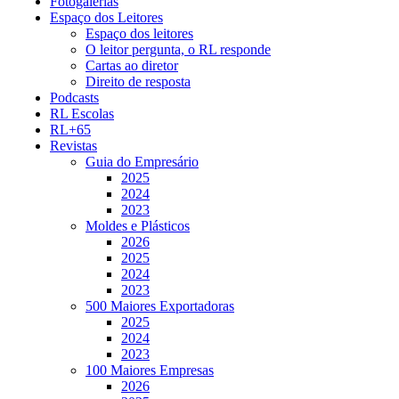
Fotogalerias
Espaço dos Leitores
Espaço dos leitores
O leitor pergunta, o RL responde
Cartas ao diretor
Direito de resposta
Podcasts
RL Escolas
RL+65
Revistas
Guia do Empresário
2025
2024
2023
Moldes e Plásticos
2026
2025
2024
2023
500 Maiores Exportadoras
2025
2024
2023
100 Maiores Empresas
2026