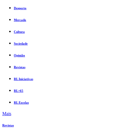
Desporto
Mercado
Cultura
Sociedade
Opinião
Revistas
RL Iniciativas
RL+65
RL Escolas
Mais
Revistas