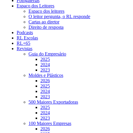
Fotogalerias
Espaço dos Leitores
Espaço dos leitores
O leitor pergunta, o RL responde
Cartas ao diretor
Direito de resposta
Podcasts
RL Escolas
RL+65
Revistas
Guia do Empresário
2025
2024
2023
Moldes e Plásticos
2026
2025
2024
2023
500 Maiores Exportadoras
2025
2024
2023
100 Maiores Empresas
2026