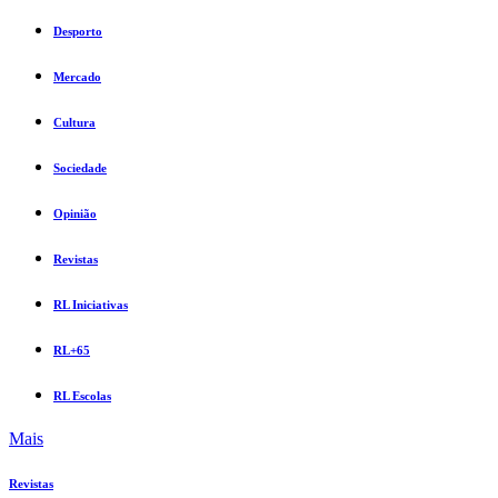
Desporto
Mercado
Cultura
Sociedade
Opinião
Revistas
RL Iniciativas
RL+65
RL Escolas
Mais
Revistas