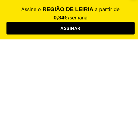
CALAMIDADE
Saúde
Desporto
Mercado
Cultura
Sociedade
Opinião
Revistas
RL Iniciativas
RL+65
RL Escolas