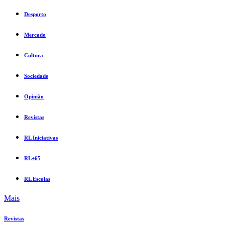
Desporto
Mercado
Cultura
Sociedade
Opinião
Revistas
RL Iniciativas
RL+65
RL Escolas
Mais
Revistas