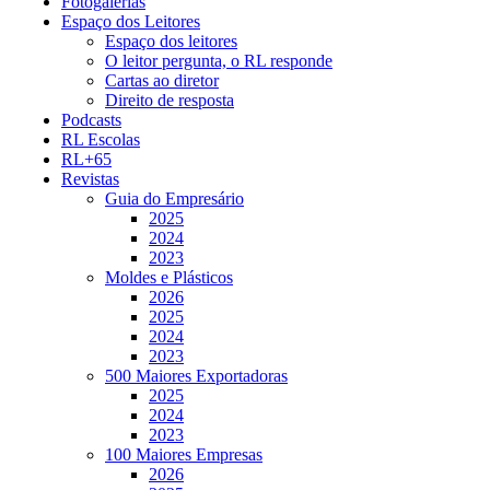
Fotogalerias
Espaço dos Leitores
Espaço dos leitores
O leitor pergunta, o RL responde
Cartas ao diretor
Direito de resposta
Podcasts
RL Escolas
RL+65
Revistas
Guia do Empresário
2025
2024
2023
Moldes e Plásticos
2026
2025
2024
2023
500 Maiores Exportadoras
2025
2024
2023
100 Maiores Empresas
2026