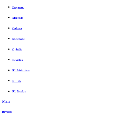
Desporto
Mercado
Cultura
Sociedade
Opinião
Revistas
RL Iniciativas
RL+65
RL Escolas
Mais
Revistas