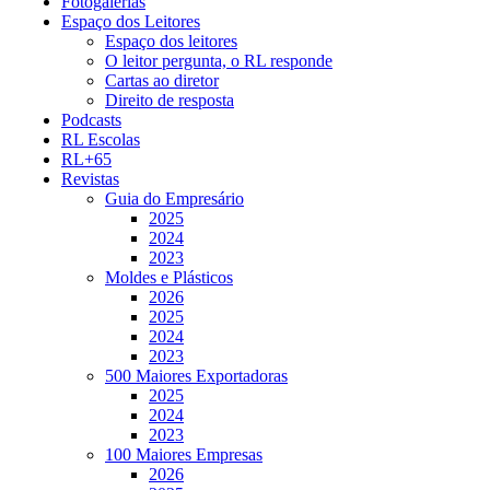
Fotogalerias
Espaço dos Leitores
Espaço dos leitores
O leitor pergunta, o RL responde
Cartas ao diretor
Direito de resposta
Podcasts
RL Escolas
RL+65
Revistas
Guia do Empresário
2025
2024
2023
Moldes e Plásticos
2026
2025
2024
2023
500 Maiores Exportadoras
2025
2024
2023
100 Maiores Empresas
2026