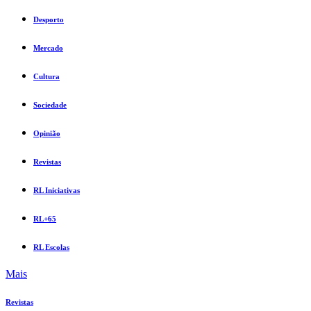
Desporto
Mercado
Cultura
Sociedade
Opinião
Revistas
RL Iniciativas
RL+65
RL Escolas
Mais
Revistas