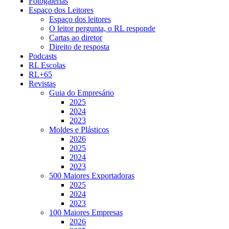
Fotogalerias
Espaço dos Leitores
Espaço dos leitores
O leitor pergunta, o RL responde
Cartas ao diretor
Direito de resposta
Podcasts
RL Escolas
RL+65
Revistas
Guia do Empresário
2025
2024
2023
Moldes e Plásticos
2026
2025
2024
2023
500 Maiores Exportadoras
2025
2024
2023
100 Maiores Empresas
2026