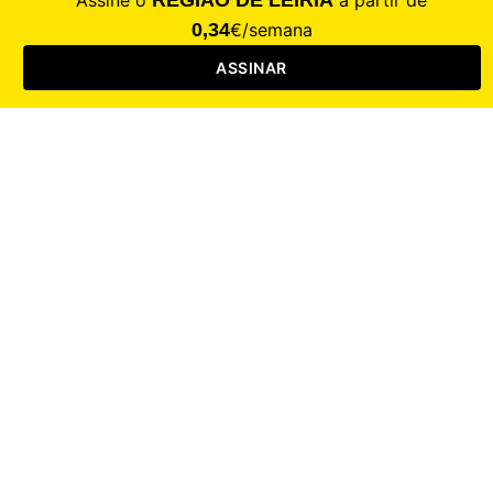
Saúde
Desporto
Mercado
Cultura
Sociedade
Opinião
Revistas
RL Iniciativas
RL+65
RL Escolas
Mais