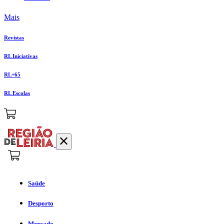
Mais
Revistas
RL Iniciativas
RL+65
RL Escolas
Saúde
Desporto
Mercado