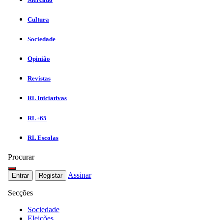
Cultura
Sociedade
Opinião
Revistas
RL Iniciativas
RL+65
RL Escolas
Procurar
Assinar
Entrar
Registar
Secções
Sociedade
Eleições