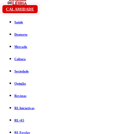
CALAMIDADE
Saúde
Desporto
Mercado
Cultura
Sociedade
Opinião
Revistas
RL Iniciativas
RL+65
RL Escolas