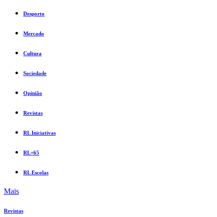
Desporto
Mercado
Cultura
Sociedade
Opinião
Revistas
RL Iniciativas
RL+65
RL Escolas
Mais
Revistas