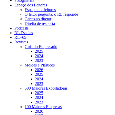
Fotogalerias
Espaço dos Leitores
Espaço dos leitores
O leitor pergunta, o RL responde
Cartas ao diretor
Direito de resposta
Podcasts
RL Escolas
RL+65
Revistas
Guia do Empresário
2025
2024
2023
Moldes e Plásticos
2026
2025
2024
2023
500 Maiores Exportadoras
2025
2024
2023
100 Maiores Empresas
2026