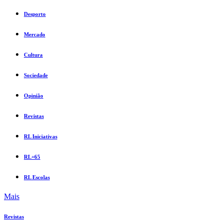
Desporto
Mercado
Cultura
Sociedade
Opinião
Revistas
RL Iniciativas
RL+65
RL Escolas
Mais
Revistas