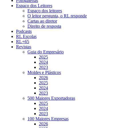
Fotogalerias
Espaço dos Leitores
Espaço dos leitores
O leitor pergunta, o RL responde
Cartas ao diretor
Direito de resposta
Podcasts
RL Escolas
RL+65
Revistas
Guia do Empresário
2025
2024
2023
Moldes e Plásticos
2026
2025
2024
2023
500 Maiores Exportadoras
2025
2024
2023
100 Maiores Empresas
2026