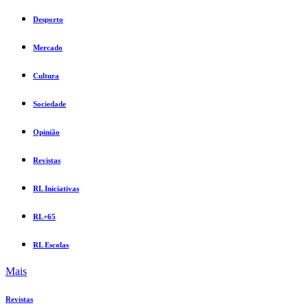
Desporto
Mercado
Cultura
Sociedade
Opinião
Revistas
RL Iniciativas
RL+65
RL Escolas
Mais
Revistas