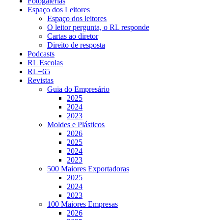
Fotogalerias
Espaço dos Leitores
Espaço dos leitores
O leitor pergunta, o RL responde
Cartas ao diretor
Direito de resposta
Podcasts
RL Escolas
RL+65
Revistas
Guia do Empresário
2025
2024
2023
Moldes e Plásticos
2026
2025
2024
2023
500 Maiores Exportadoras
2025
2024
2023
100 Maiores Empresas
2026