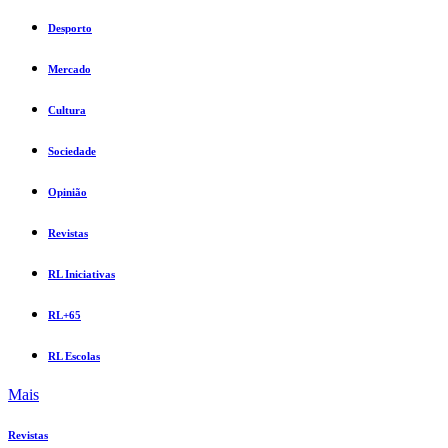
Desporto
Mercado
Cultura
Sociedade
Opinião
Revistas
RL Iniciativas
RL+65
RL Escolas
Mais
Revistas