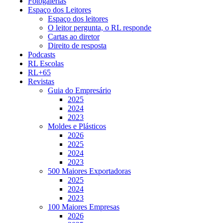
Fotogalerias
Espaço dos Leitores
Espaço dos leitores
O leitor pergunta, o RL responde
Cartas ao diretor
Direito de resposta
Podcasts
RL Escolas
RL+65
Revistas
Guia do Empresário
2025
2024
2023
Moldes e Plásticos
2026
2025
2024
2023
500 Maiores Exportadoras
2025
2024
2023
100 Maiores Empresas
2026