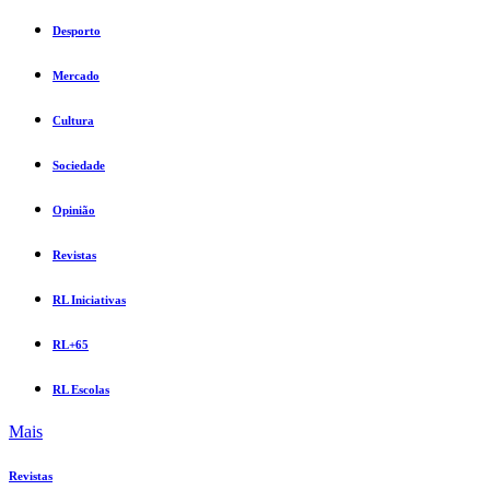
Desporto
Mercado
Cultura
Sociedade
Opinião
Revistas
RL Iniciativas
RL+65
RL Escolas
Mais
Revistas