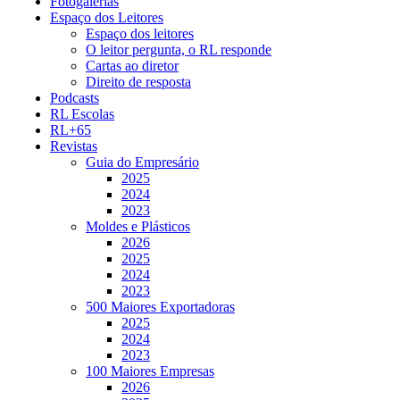
Fotogalerias
Espaço dos Leitores
Espaço dos leitores
O leitor pergunta, o RL responde
Cartas ao diretor
Direito de resposta
Podcasts
RL Escolas
RL+65
Revistas
Guia do Empresário
2025
2024
2023
Moldes e Plásticos
2026
2025
2024
2023
500 Maiores Exportadoras
2025
2024
2023
100 Maiores Empresas
2026