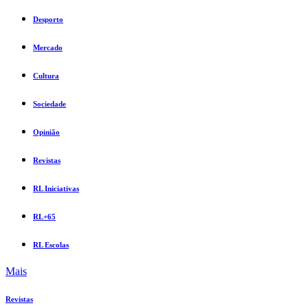
Desporto
Mercado
Cultura
Sociedade
Opinião
Revistas
RL Iniciativas
RL+65
RL Escolas
Mais
Revistas