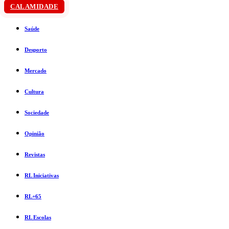
CALAMIDADE
Saúde
Desporto
Mercado
Cultura
Sociedade
Opinião
Revistas
RL Iniciativas
RL+65
RL Escolas