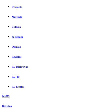
Desporto
Mercado
Cultura
Sociedade
Opinião
Revistas
RL Iniciativas
RL+65
RL Escolas
Mais
Revistas