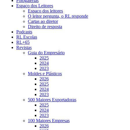
Fotogalerias
Espaço dos Leitores
Espaço dos leitores
O leitor pergunta, o RL responde
Cartas ao diretor
Direito de resposta
Podcasts
RL Escolas
RL+65
Revistas
Guia do Empresário
2025
2024
2023
Moldes e Plásticos
2026
2025
2024
2023
500 Maiores Exportadoras
2025
2024
2023
100 Maiores Empresas
2026