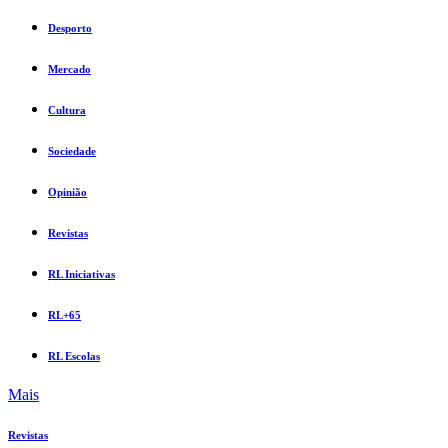
Desporto
Mercado
Cultura
Sociedade
Opinião
Revistas
RL Iniciativas
RL+65
RL Escolas
Mais
Revistas