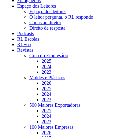
Fotogalerias
Espaço dos Leitores
Espaço dos leitores
O leitor pergunta, o RL responde
Cartas ao diretor
Direito de resposta
Podcasts
RL Escolas
RL+65
Revistas
Guia do Empresário
2025
2024
2023
Moldes e Plásticos
2026
2025
2024
2023
500 Maiores Exportadoras
2025
2024
2023
100 Maiores Empresas
2026