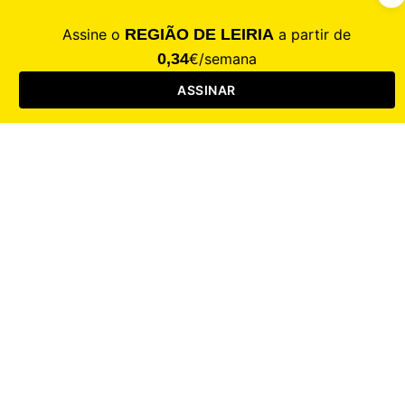
CALAMIDADE
Saúde
Desporto
Mercado
Cultura
Sociedade
Opinião
Revistas
RL Iniciativas
RL+65
RL Escolas