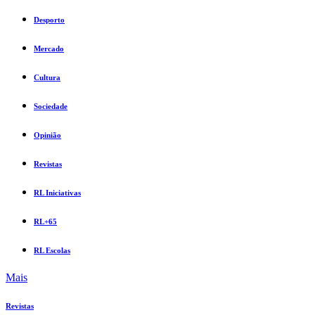
Desporto
Mercado
Cultura
Sociedade
Opinião
Revistas
RL Iniciativas
RL+65
RL Escolas
Mais
Revistas