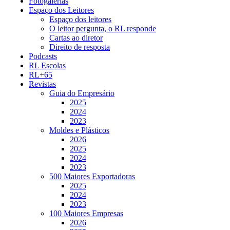
Fotogalerias
Espaço dos Leitores
Espaço dos leitores
O leitor pergunta, o RL responde
Cartas ao diretor
Direito de resposta
Podcasts
RL Escolas
RL+65
Revistas
Guia do Empresário
2025
2024
2023
Moldes e Plásticos
2026
2025
2024
2023
500 Maiores Exportadoras
2025
2024
2023
100 Maiores Empresas
2026