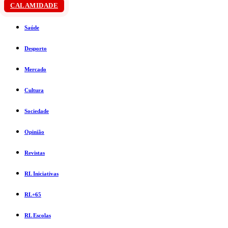
CALAMIDADE
Saúde
Desporto
Mercado
Cultura
Sociedade
Opinião
Revistas
RL Iniciativas
RL+65
RL Escolas