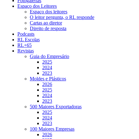
Fotogalerias
Espaço dos Leitores
Espaço dos leitores
O leitor pergunta, o RL responde
Cartas ao diretor
Direito de resposta
Podcasts
RL Escolas
RL+65
Revistas
Guia do Empresário
2025
2024
2023
Moldes e Plásticos
2026
2025
2024
2023
500 Maiores Exportadoras
2025
2024
2023
100 Maiores Empresas
2026