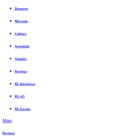
Desporto
Mercado
Cultura
Sociedade
Opinião
Revistas
RL Iniciativas
RL+65
RL Escolas
Mais
Revistas