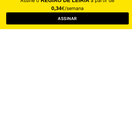
Saúde
Desporto
Mercado
Cultura
Sociedade
Opinião
Revistas
RL Iniciativas
RL+65
RL Escolas
Mais