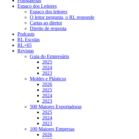
Fotogalerias
Espaço dos Leitores
Espaço dos leitores
O leitor pergunta, o RL responde
Cartas ao diretor
Direito de resposta
Podcasts
RL Escolas
RL+65
Revistas
Guia do Empresário
2025
2024
2023
Moldes e Plásticos
2026
2025
2024
2023
500 Maiores Exportadoras
2025
2024
2023
100 Maiores Empresas
2026