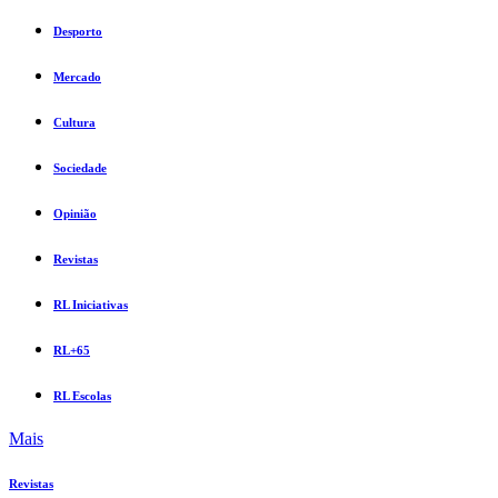
Desporto
Mercado
Cultura
Sociedade
Opinião
Revistas
RL Iniciativas
RL+65
RL Escolas
Mais
Revistas