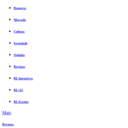
Desporto
Mercado
Cultura
Sociedade
Opinião
Revistas
RL Iniciativas
RL+65
RL Escolas
Mais
Revistas