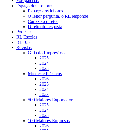
Fotogalerias
Espaço dos Leitores
Espaço dos leitores
O leitor pergunta, o RL responde
Cartas ao diretor
Direito de resposta
Podcasts
RL Escolas
RL+65
Revistas
Guia do Empresário
2025
2024
2023
Moldes e Plásticos
2026
2025
2024
2023
500 Maiores Exportadoras
2025
2024
2023
100 Maiores Empresas
2026