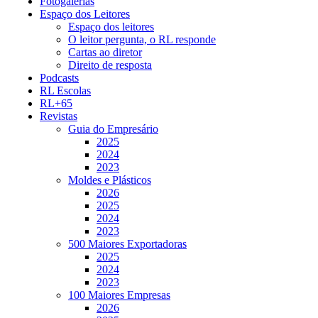
Fotogalerias
Espaço dos Leitores
Espaço dos leitores
O leitor pergunta, o RL responde
Cartas ao diretor
Direito de resposta
Podcasts
RL Escolas
RL+65
Revistas
Guia do Empresário
2025
2024
2023
Moldes e Plásticos
2026
2025
2024
2023
500 Maiores Exportadoras
2025
2024
2023
100 Maiores Empresas
2026