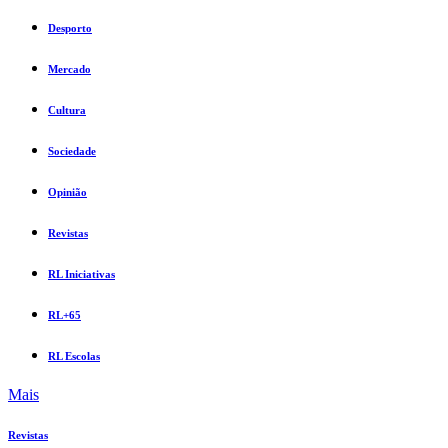
Desporto
Mercado
Cultura
Sociedade
Opinião
Revistas
RL Iniciativas
RL+65
RL Escolas
Mais
Revistas