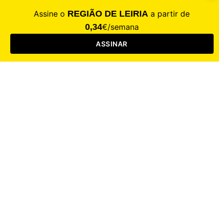
CALAMIDADE
Saúde
Desporto
Mercado
Cultura
Sociedade
Opinião
Revistas
RL Iniciativas
RL+65
RL Escolas