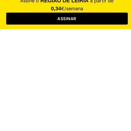
Saúde
Desporto
Mercado
Cultura
Sociedade
Opinião
Revistas
RL Iniciativas
RL+65
RL Escolas
Mais